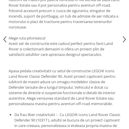
Rover Estate sau il pot personaliza pentru aventuri off-road,
folosind accesorii precum o cusca de siguranta, stingator de
incendii, suport de portbagaj, un tub de admisie de aer ridicata a
motorului si placi de tractiune pentru traversarea terenurilor
noroioase.
Alege ruta pitoreasca!
Acest set de constructie este cadoul perfect pentru fanii Land
Rover si colectionarii demasini si ofera un proiect plin de
satisfactii adultilor care apreciaza designul spectaculos.
Apasa pedala creativitatii cu setul de constructie LEGO® Icons
Land Rover Classic Defender 90. Acest proiect captivant pentru
iubitorii de masini aduce un omagiu modelelor clasice de
Defender lansate de-a lungul timpului. Vehiculul e dotat cu
sisteme de directie si suspensie functionale si detalii de interior
autentice. Alege versiunea standard de Land Rover Estate sau
personalizeaza masina pentru aventuri off-road memorabile.
Da frau liber creativitatii – Cu LEGO® Icons Land Rover Classic
Defender 90 (10317 ), adultii se bucura de un proiect captivant
in care creeaza, personalizeaza si etaleaza propria masina de