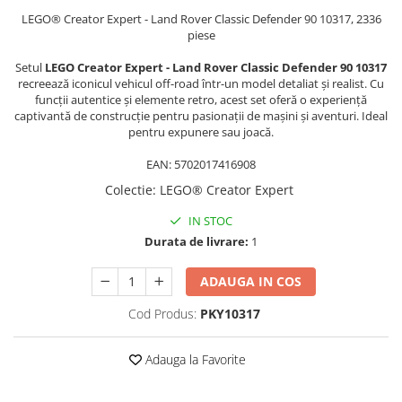
LEGO® Creator Expert - Land Rover Classic Defender 90 10317, 2336
Trimmere si Fierastrae
piese
Uscătoare de Păr
Setul
LEGO Creator Expert - Land Rover Classic Defender 90 10317
recreează iconicul vehicul off-road într-un model detaliat și realist. Cu
funcții autentice și elemente retro, acest set oferă o experiență
captivantă de construcție pentru pasionații de mașini și aventuri. Ideal
pentru expunere sau joacă.
EAN: 5702017416908
Colectie
:
LEGO® Creator Expert
IN STOC
Durata de livrare:
1
ADAUGA IN COS
Cod Produs:
PKY10317
Adauga la Favorite