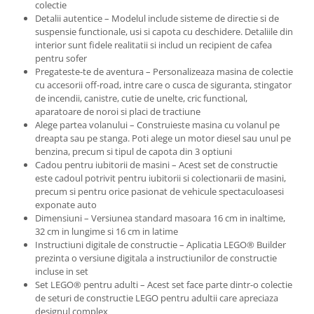
colectie
Detalii autentice – Modelul include sisteme de directie si de
suspensie functionale, usi si capota cu deschidere. Detaliile din
interior sunt fidele realitatii si includ un recipient de cafea
pentru sofer
Pregateste-te de aventura – Personalizeaza masina de colectie
cu accesorii off-road, intre care o cusca de siguranta, stingator
de incendii, canistre, cutie de unelte, cric functional,
aparatoare de noroi si placi de tractiune
Alege partea volanului – Construieste masina cu volanul pe
dreapta sau pe stanga. Poti alege un motor diesel sau unul pe
benzina, precum si tipul de capota din 3 optiuni
Cadou pentru iubitorii de masini – Acest set de constructie
este cadoul potrivit pentru iubitorii si colectionarii de masini,
precum si pentru orice pasionat de vehicule spectaculoasesi
exponate auto
Dimensiuni – Versiunea standard masoara 16 cm in inaltime,
32 cm in lungime si 16 cm in latime
Instructiuni digitale de constructie – Aplicatia LEGO® Builder
prezinta o versiune digitala a instructiunilor de constructie
incluse in set
Set LEGO® pentru adulti – Acest set face parte dintr-o colectie
de seturi de constructie LEGO pentru adultii care apreciaza
designul complex