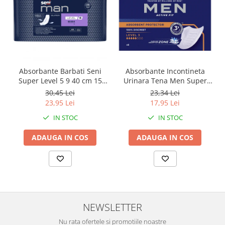
Absorbante Barbati Seni
Absorbante Incontineta
Super Level 5 9 40 cm 15
Urinara Tena Men Super
Bucati
Level 3, 8 bucati
30,45 Lei
23,34 Lei
23,95 Lei
17,95 Lei
IN STOC
IN STOC
ADAUGA IN COS
ADAUGA IN COS
NEWSLETTER
Nu rata ofertele si promotiile noastre