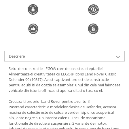
Descriere
Setul de constructie LEGO® care depaseste asteptarile!
Alimenteaza-ti creativitatea cu LEGO® Icons Land Rover Classic
Defender 90 (10317). Acest captivant proiect de constructie
pentru adulti iti da ocazia sa asamblezi unul din cele mai faimoase
vehicule din istoria off-road si apoi sa si faci o tura cu el.
Creeaza-ti propriul Land Rover pentru aventuri!
Pastrand caracteristicile modelelor clasice de Defender, aceasta
masina de colectie este de culoare verde nisipiu, cu acoperisul
alb, jante negre si un interior cafeniu. Include mecanisme
functionale de directie si suspensie si 2 variante de motor.
Iubitorii de masini pot pastra vehiculul in versiunea de baza Land