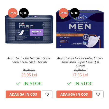
-21%
NOU
-23%
NOU
Absorbante Barbati Seni Super
Absorbante Incontineta Urinara
Level 5 9 40 cm 15 Bucati
Tena Men Super Level 3, 8
bucati
30,45 Lei
23,34 Lei
23,95 Lei
17,95 Lei
IN STOC
IN STOC
ADAUGA IN COS
ADAUGA IN COS