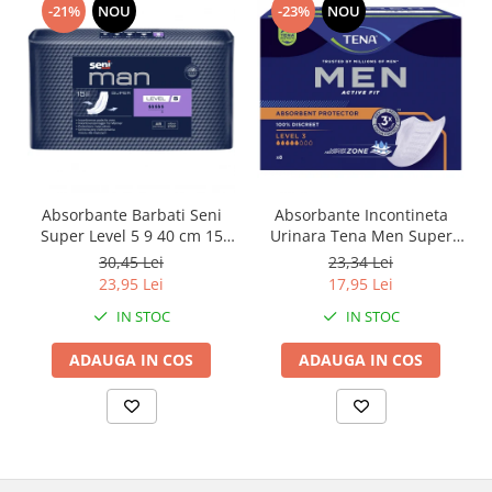
-21%
NOU
-23%
NOU
Absorbante Barbati Seni
Absorbante Incontineta
Super Level 5 9 40 cm 15
Urinara Tena Men Super
Bucati
Level 3, 8 bucati
30,45 Lei
23,34 Lei
23,95 Lei
17,95 Lei
IN STOC
IN STOC
ADAUGA IN COS
ADAUGA IN COS