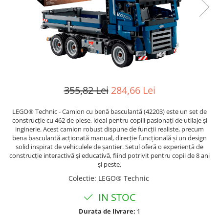
Manere pentru Ridicare
Hard Disk-uri
Masute pentru Pat
Imprimante
Perne Ortopedice
Mașini de găurit și înșurubat
Paturi Medicale
Memorii RAM
Centuri Ajutatoare Locomotie
Mixere, tocatoare & roboti de
Perne de Reabilitare
bucatarie
355,82 Lei
284,66 Lei
Protectii Saltea
Mixere
Termometre
Roboți de Bucătărie
LEGO® Technic - Camion cu benă basculantă (42203) este un set de
construcție cu 462 de piese, ideal pentru copiii pasionați de utilaje și
Tensiometre
Monitoare
inginerie. Acest camion robust dispune de funcții realiste, precum
Pulsoximetru
bena basculantă acționată manual, direcție funcțională și un design
Perii de Păr Electrice
solid inspirat de vehiculele de șantier. Setul oferă o experiență de
Bideuri
Plite
construcție interactivă și educativă, fiind potrivit pentru copii de 8 ani
și peste.
Aparate de Masaj
Plăci de Bază
Colectie
:
LEGO® Technic
Plăci Video
IN STOC
Polizoare Unghiulare
Durata de livrare:
1
Storcătoare Citrice