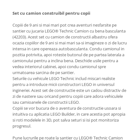
Set cu camion construibil pentru copii
Copiii de 9 ani si mai mari pot crea aventuri nesfarsite pe
santier cu jucaria LEGO® Technic Camion cu bena basculanta
(42203). Acest set cu camion de constructii albastru ofera
ocazia copiilor de 9 ani si mai mari sa-si imagineze o zi de lucru
intensa in care opereaza autobasculanta. Condu camionul in
pozitia potrivita, apoi roteste butonul de pe partea laterala a
camionului pentru a inclina bena. Deschide usile pentru a
vedea interiorul cabinei, apoi condu camionul spre
urmatoarea sarcina de pe santier.
Seturile cu vehicule LEGO Technic includ miscari realiste
pentru a introduce micii constructori LEGO in universul
ingineriei. Acest set de constructie este un cadou distractiv de
zi de nastere sau oricand pentru copiii care adora vehiculele
sau camioanele de constructii LEGO.
Copiii se vor bucura de o aventura de constructie usoara si
intuitiva cu aplicatia LEGO Builder, in care acestia pot apropia
si roti modelele in 3D, pot salva seturi si isi pot monitoriza
progresul.
Pune lucrurile pe roate la santier cu LEGO® Technic Camion