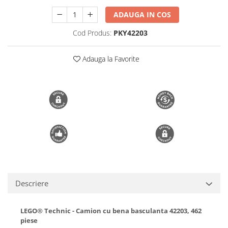
Trimmere si Fierastrae
ADAUGA IN COS
Uscătoare de Păr
Cod Produs:
PKY42203
Adauga la Favorite
Descriere
LEGO® Technic - Camion cu bena basculanta 42203, 462
piese