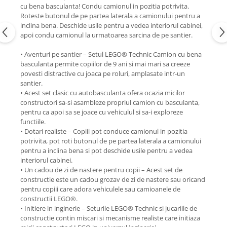
cu bena basculanta! Condu camionul in pozitia potrivita.
Roteste butonul de pe partea laterala a camionului pentru a
inclina bena. Deschide usile pentru a vedea interiorul cabinei,
apoi condu camionul la urmatoarea sarcina de pe santier.
• Aventuri pe santier – Setul LEGO® Technic Camion cu bena
basculanta permite copiilor de 9 ani si mai mari sa creeze
povesti distractive cu joaca pe roluri, amplasate intr-un
santier.
• Acest set clasic cu autobasculanta ofera ocazia micilor
constructori sa-si asambleze propriul camion cu basculanta,
pentru ca apoi sa se joace cu vehiculul si sa-i exploreze
functiile.
• Dotari realiste – Copiii pot conduce camionul in pozitia
potrivita, pot roti butonul de pe partea laterala a camionului
pentru a inclina bena si pot deschide usile pentru a vedea
interiorul cabinei.
• Un cadou de zi de nastere pentru copii – Acest set de
constructie este un cadou grozav de zi de nastere sau oricand
pentru copiii care adora vehiculele sau camioanele de
constructii LEGO®.
• Initiere in inginerie – Seturile LEGO® Technic si jucariile de
constructie contin miscari si mecanisme realiste care initiaza