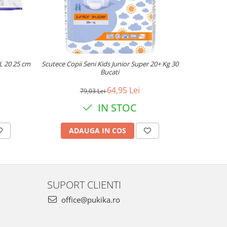
-20%
L 20 25 cm
Scutece Copii Seni Kids Junior Super 20+ Kg 30
Absorbante
Bucati
64,95 Lei
79,03 Lei
IN STOC
ADAUGA IN COS
AD
SUPORT CLIENTI
office@pukika.ro