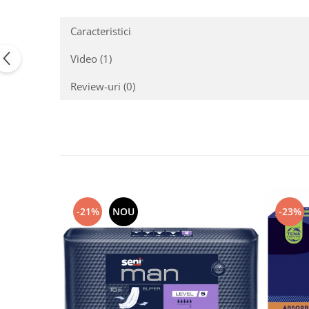
Mixere, tocatoare & roboti de
bucatarie
Caracteristici
Mixere
Video
(1)
Roboți de Bucătărie
Monitoare
Review-uri
(0)
Perii de Păr Electrice
Plite
Plăci de Bază
Plăci Video
Polizoare Unghiulare
Storcătoare Citrice
-21%
NOU
-23%
Trimmere si Fierastrae
Uscătoare de Păr