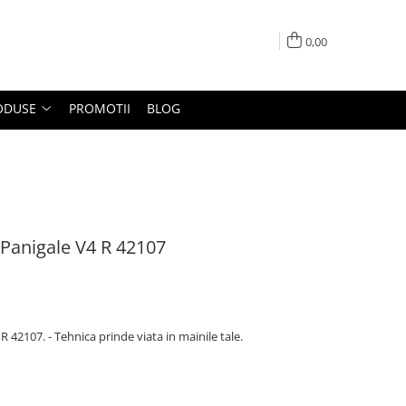
0,00
ODUSE
PROMOTII
BLOG
 Panigale V4 R 42107
 42107. - Tehnica prinde viata in mainile tale.