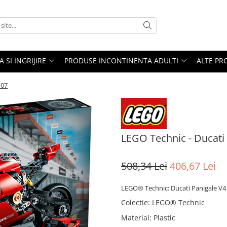
A SI INGRIJIRE
PRODUSE INCONTINENTA ADULTI
ALTE PR
107
LEGO Technic - Ducati
508,34 Lei
406,67 Lei
LEGO® Technic: Ducati Panigale V4 R
Colectie
:
LEGO® Technic
Material
:
Plastic