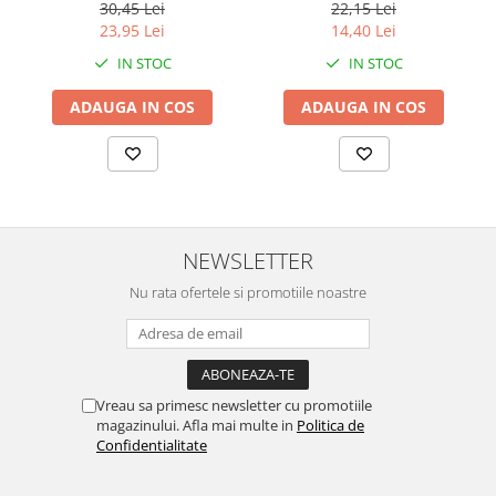
Bucati
64 bucati, 128 bucati
30,45 Lei
22,15 Lei
23,95 Lei
14,40 Lei
IN STOC
IN STOC
ADAUGA IN COS
ADAUGA IN COS
NEWSLETTER
Nu rata ofertele si promotiile noastre
Vreau sa primesc newsletter cu promotiile
magazinului. Afla mai multe in
Politica de
Confidentialitate