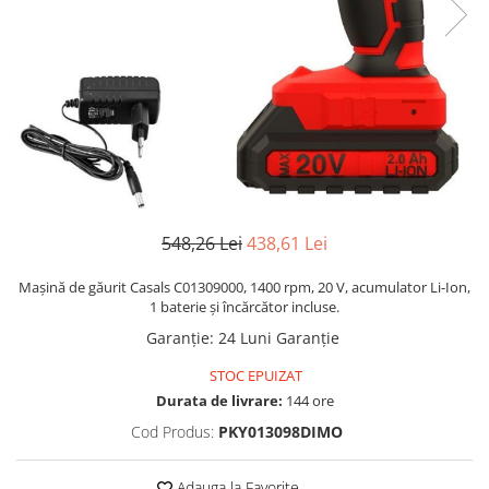
Manere pentru Ridicare
Hard Disk-uri
Masute pentru Pat
Imprimante
Perne Ortopedice
Mașini de găurit și înșurubat
Paturi Medicale
Memorii RAM
Centuri Ajutatoare Locomotie
Mixere, tocatoare & roboti de
Perne de Reabilitare
bucatarie
Protectii Saltea
Mixere
Termometre
548,26 Lei
438,61 Lei
Roboți de Bucătărie
Tensiometre
Monitoare
Mașină de găurit Casals C01309000, 1400 rpm, 20 V, acumulator Li-Ion,
Pulsoximetru
1 baterie și încărcător incluse.
Perii de Păr Electrice
Garanție
:
24 Luni Garanție
Bideuri
Plite
Aparate de Masaj
STOC EPUIZAT
Plăci de Bază
Durata de livrare:
144 ore
Plăci Video
Cod Produs:
PKY013098DIMO
Polizoare Unghiulare
Storcătoare Citrice
Adauga la Favorite