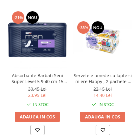
-21%
NOU
-35%
NOU
Absorbante Barbati Seni
Servetele umede cu lapte si
Super Level 5 9 40 cm 15
miere Happy , 2 pachete x
Bucati
64 bucati, 128 bucati
30,45 Lei
22,15 Lei
23,95 Lei
14,40 Lei
IN STOC
IN STOC
ADAUGA IN COS
ADAUGA IN COS