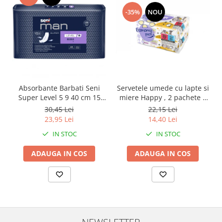
-35%
NOU
Absorbante Barbati Seni
Servetele umede cu lapte si
Super Level 5 9 40 cm 15
miere Happy , 2 pachete x
Bucati
64 bucati, 128 bucati
30,45 Lei
22,15 Lei
23,95 Lei
14,40 Lei
IN STOC
IN STOC
ADAUGA IN COS
ADAUGA IN COS