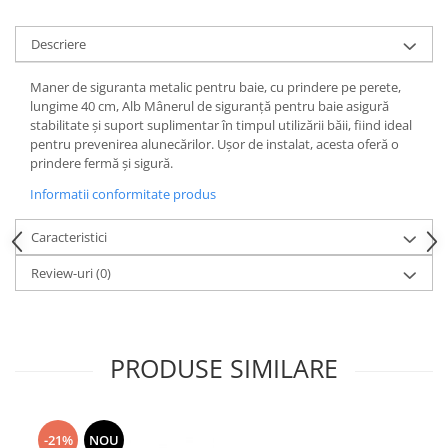
Trimmere si Fierastrae
Descriere
Uscătoare de Păr
Maner de siguranta metalic pentru baie, cu prindere pe perete,
lungime 40 cm, Alb Mânerul de siguranță pentru baie asigură
stabilitate și suport suplimentar în timpul utilizării băii, fiind ideal
pentru prevenirea alunecărilor. Ușor de instalat, acesta oferă o
prindere fermă și sigură.
Informatii conformitate produs
Caracteristici
Review-uri
(0)
PRODUSE SIMILARE
-21%
NOU