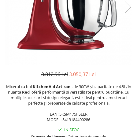
Manere pentru Ridicare
Hard Disk-uri
Masute pentru Pat
Imprimante
Perne Ortopedice
Mașini de găurit și înșurubat
Paturi Medicale
Memorii RAM
Centuri Ajutatoare Locomotie
Mixere, tocatoare & roboti de
Perne de Reabilitare
bucatarie
Protectii Saltea
Mixere
Termometre
Roboți de Bucătărie
3.812,96 Lei
3.050,37 Lei
Tensiometre
Monitoare
Pulsoximetru
Mixerul cu bol
KitchenAid Artisan
, de 300W și capacitate de 4.8L, în
Perii de Păr Electrice
nuanța
Red
, oferă performanță și versatilitate pentru bucătărie. Cu
Bideuri
Plite
multiple accesorii și design elegant, este ideal pentru amestecuri
perfecte și preparate de calitate profesională.
Aparate de Masaj
Plăci de Bază
EAN: 5KSM175PSEER
Plăci Video
MODEL: 5413184400286
Polizoare Unghiulare
IN STOC
Storcătoare Citrice
Durata de livrare:
Cat putem de repede