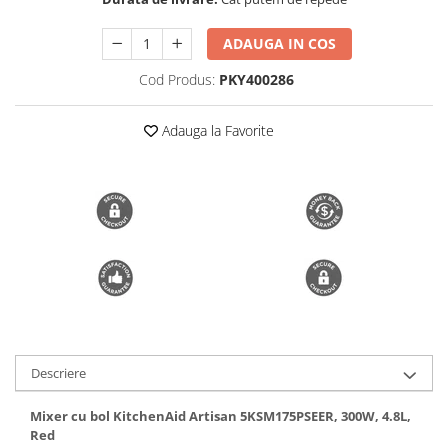
Trimmere si Fierastrae
ADAUGA IN COS
Uscătoare de Păr
Cod Produs:
PKY400286
Adauga la Favorite
Descriere
Mixer cu bol KitchenAid Artisan 5KSM175PSEER
, 300W, 4.8L,
Red