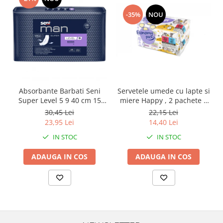
-35%
NOU
Absorbante Barbati Seni
Servetele umede cu lapte si
Super Level 5 9 40 cm 15
miere Happy , 2 pachete x
Bucati
64 bucati, 128 bucati
30,45 Lei
22,15 Lei
23,95 Lei
14,40 Lei
IN STOC
IN STOC
ADAUGA IN COS
ADAUGA IN COS