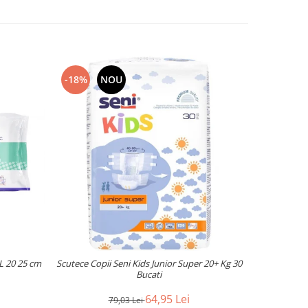
-18%
NOU
-20%
L 20 25 cm
Scutece Copii Seni Kids Junior Super 20+ Kg 30
Absorbante
Bucati
64,95 Lei
79,03 Lei