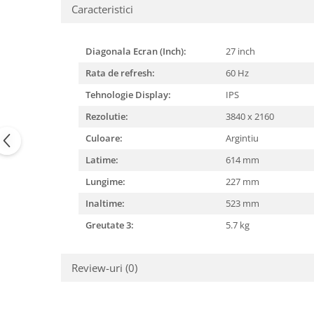
Mixere, tocatoare & roboti de
Caracteristici
bucatarie
Mixere
Diagonala Ecran (Inch):
27 inch
Roboți de Bucătărie
Rata de refresh:
60 Hz
Monitoare
Tehnologie Display:
IPS
Perii de Păr Electrice
Rezolutie:
3840 x 2160
Plite
Culoare:
Argintiu
Plăci de Bază
Latime:
614 mm
Plăci Video
Lungime:
227 mm
Polizoare Unghiulare
Inaltime:
523 mm
Storcătoare Citrice
Greutate 3:
5.7 kg
Trimmere si Fierastrae
Uscătoare de Păr
Review-uri
(0)