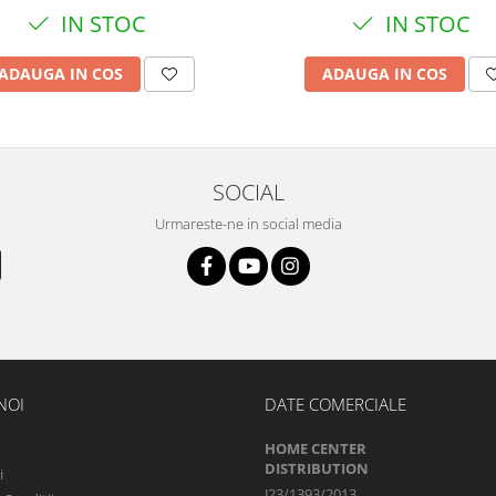
IN STOC
IN STOC
ADAUGA IN COS
ADAUGA IN COS
SOCIAL
Urmareste-ne in social media
NOI
DATE COMERCIALE
HOME CENTER
DISTRIBUTION
i
J23/1393/2013