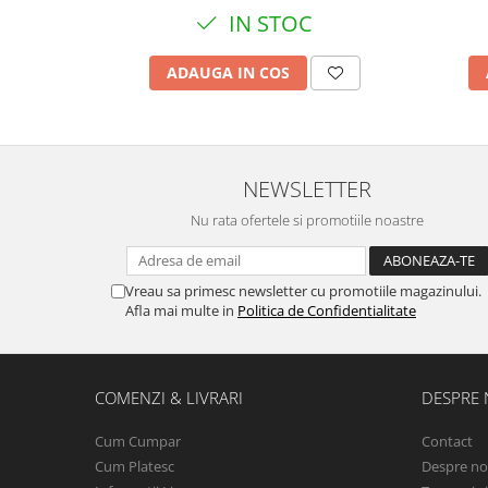
IN STOC
ADAUGA IN COS
NEWSLETTER
Nu rata ofertele si promotiile noastre
Vreau sa primesc newsletter cu promotiile magazinului.
Afla mai multe in
Politica de Confidentialitate
COMENZI & LIVRARI
DESPRE 
Cum Cumpar
Contact
Cum Platesc
Despre no