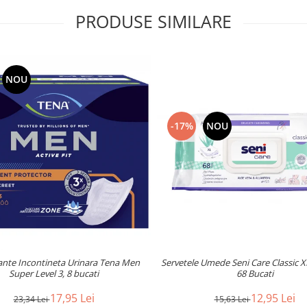
PRODUSE SIMILARE
NOU
-17%
NOU
nte Incontineta Urinara Tena Men
Servetele Umede Seni Care Classic X
Super Level 3, 8 bucati
68 Bucati
17,95 Lei
12,95 Lei
23,34 Lei
15,63 Lei