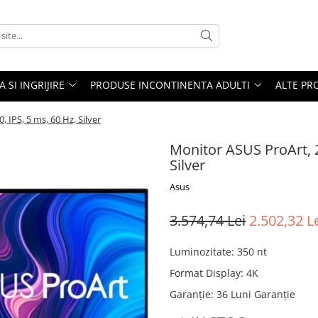
A SI INGRIJIRE
PRODUSE INCONTINENTA ADULTI
ALTE PR
 IPS, 5 ms, 60 Hz, Silver
Monitor ASUS ProArt, 2
Silver
Asus
3.574,74 Lei
2.502,32 L
Luminozitate
:
350 nt
Format Display
:
4K
Garanție
:
36 Luni Garanție