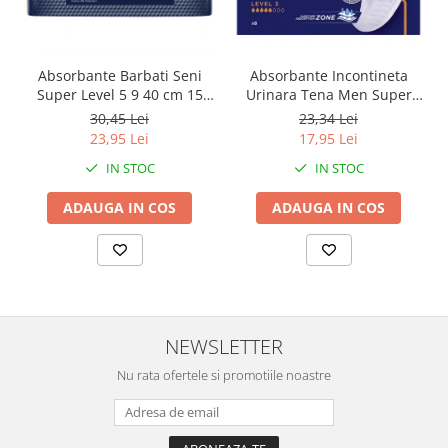
Absorbante Barbati Seni
Absorbante Incontineta
Super Level 5 9 40 cm 15
Urinara Tena Men Super
Bucati
Level 3, 8 bucati
30,45 Lei
23,34 Lei
23,95 Lei
17,95 Lei
IN STOC
IN STOC
ADAUGA IN COS
ADAUGA IN COS
NEWSLETTER
Nu rata ofertele si promotiile noastre