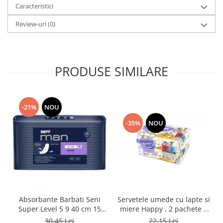
Caracteristici
Review-uri
(0)
PRODUSE SIMILARE
-21%
NOU
-35%
NOU
Absorbante Barbati Seni
Servetele umede cu lapte si
Super Level 5 9 40 cm 15
miere Happy , 2 pachete x
Bucati
64 bucati, 128 bucati
30,45 Lei
22,15 Lei