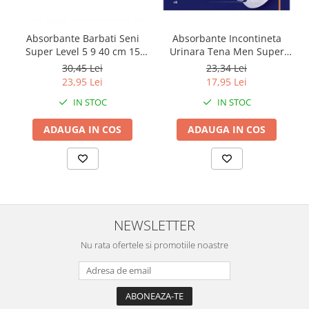
Absorbante Barbati Seni
Absorbante Incontineta
Super Level 5 9 40 cm 15
Urinara Tena Men Super
Bucati
Level 3, 8 bucati
30,45 Lei
23,34 Lei
23,95 Lei
17,95 Lei
IN STOC
IN STOC
ADAUGA IN COS
ADAUGA IN COS
NEWSLETTER
Nu rata ofertele si promotiile noastre