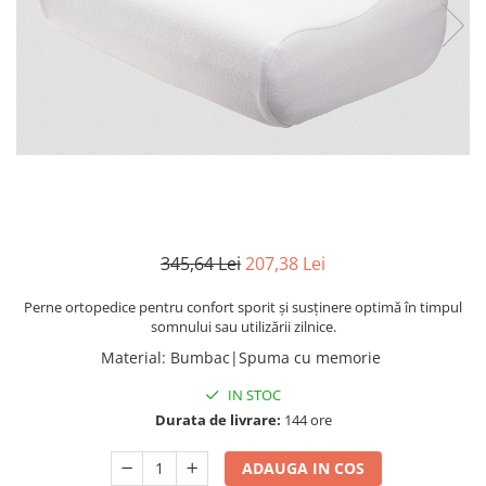
Manere pentru Ridicare
Hard Disk-uri
Masute pentru Pat
Imprimante
Perne Ortopedice
Mașini de găurit și înșurubat
Paturi Medicale
Memorii RAM
Centuri Ajutatoare Locomotie
Mixere, tocatoare & roboti de
Perne de Reabilitare
bucatarie
Protectii Saltea
Mixere
Termometre
Roboți de Bucătărie
345,64 Lei
207,38 Lei
Tensiometre
Monitoare
Pulsoximetru
Perne ortopedice pentru confort sporit și susținere optimă în timpul
Perii de Păr Electrice
somnului sau utilizării zilnice.
Bideuri
Plite
Material
:
Bumbac|Spuma cu memorie
Aparate de Masaj
Plăci de Bază
IN STOC
Plăci Video
Durata de livrare:
144 ore
Polizoare Unghiulare
ADAUGA IN COS
Storcătoare Citrice