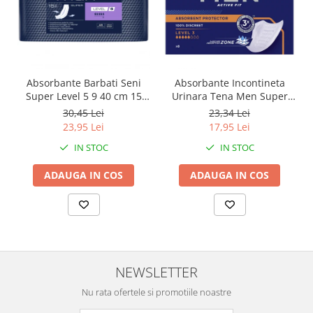
Absorbante Barbati Seni
Absorbante Incontineta
Super Level 5 9 40 cm 15
Urinara Tena Men Super
Bucati
Level 3, 8 bucati
30,45 Lei
23,34 Lei
23,95 Lei
17,95 Lei
IN STOC
IN STOC
ADAUGA IN COS
ADAUGA IN COS
NEWSLETTER
Nu rata ofertele si promotiile noastre