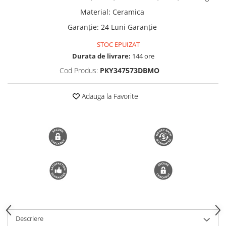
Trimmere si Fierastrae
Material
:
Ceramica
Garanție
:
24 Luni Garanție
Uscătoare de Păr
STOC EPUIZAT
Durata de livrare:
144 ore
Cod Produs:
PKY347573DBMO
Adauga la Favorite
Descriere