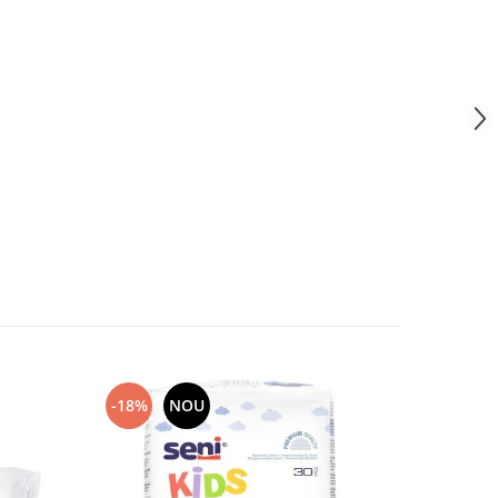
-18%
NOU