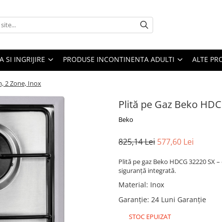
A SI INGRIJIRE
PRODUSE INCONTINENTA ADULTI
ALTE PR
, 2 Zone, Inox
Plită pe Gaz Beko HDC
Beko
825,14 Lei
577,60 Lei
Plită pe gaz Beko HDCG 32220 SX – c
siguranță integrată.
Material
:
Inox
Garanție
:
24 Luni Garanție
STOC EPUIZAT