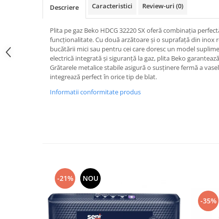
Mixere, tocatoare & roboti de
Caracteristici
Review-uri
(0)
Descriere
bucatarie
Mixere
Plita pe gaz Beko HDCG 32220 SX oferă combinația perfectă
funcționalitate. Cu două arzătoare și o suprafață din inox r
Roboți de Bucătărie
bucătării mici sau pentru cei care doresc un model suplim
Monitoare
electrică integrată și siguranță la gaz, plita Beko garantează 
Grătarele metalice stabile asigură o susținere fermă a vasel
Perii de Păr Electrice
integrează perfect în orice tip de blat.
Plite
Informatii conformitate produs
Plăci de Bază
Plăci Video
Polizoare Unghiulare
Storcătoare Citrice
Trimmere si Fierastrae
Uscătoare de Păr
-21%
NOU
-35%