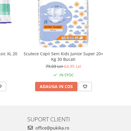
-23%
sic XL 20
Scutece Copii Seni Kids Junior Super 20+
Absorban
Kg 30 Bucati
Men 
79,03 Lei
64,95 Lei
IN STOC
ADAUGA IN COS
AD
SUPORT CLIENTI
office@pukika.ro