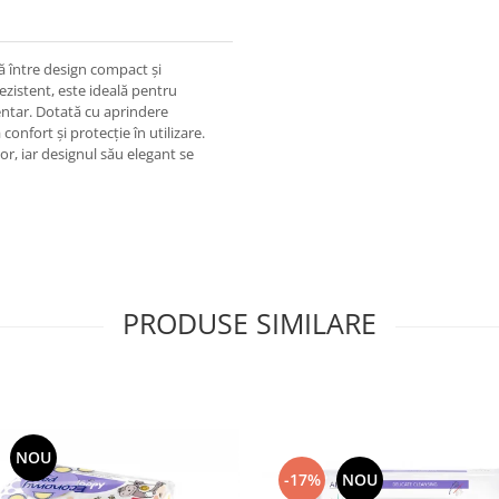
 între design compact și
ezistent, este ideală pentru
entar. Dotată cu aprindere
confort și protecție în utilizare.
or, iar designul său elegant se
PRODUSE SIMILARE
NOU
-17%
NOU