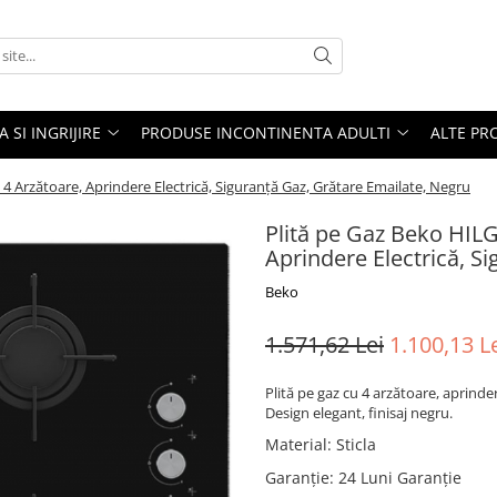
A SI INGRIJIRE
PRODUSE INCONTINENTA ADULTI
ALTE PR
 Arzătoare, Aprindere Electrică, Siguranță Gaz, Grătare Emailate, Negru
Plită pe Gaz Beko HIL
Aprindere Electrică, S
Beko
1.571,62 Lei
1.100,13 L
Plită pe gaz cu 4 arzătoare, aprinder
Design elegant, finisaj negru.
Material
:
Sticla
Garanție
:
24 Luni Garanție