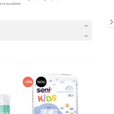
rice bucătărie.
-18%
NOU