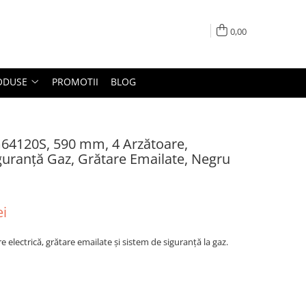
0,00
ODUSE
PROMOTII
BLOG
G64120S, 590 mm, 4 Arzătoare,
iguranță Gaz, Grătare Emailate, Negru
ei
e electrică, grătare emailate și sistem de siguranță la gaz.