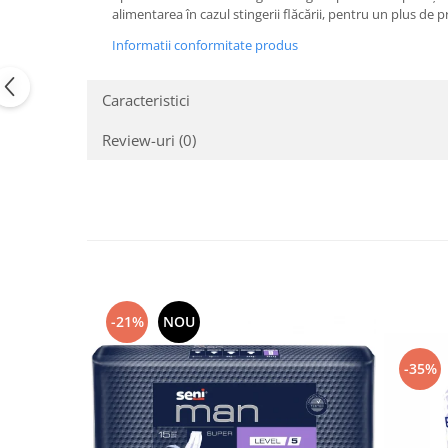
Mixere, tocatoare & roboti de
alimentarea în cazul stingerii flăcării, pentru un plus de 
bucatarie
Informatii conformitate produs
Mixere
Roboți de Bucătărie
Caracteristici
Monitoare
Review-uri
(0)
Perii de Păr Electrice
Plite
Plăci de Bază
Plăci Video
Polizoare Unghiulare
Storcătoare Citrice
-21%
NOU
Trimmere si Fierastrae
Uscătoare de Păr
-35%