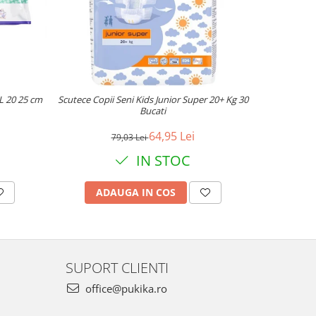
-23%
L 20 25 cm
Scutece Copii Seni Kids Junior Super 20+ Kg 30
Absorbant
Bucati
64,95 Lei
79,03 Lei
IN STOC
ADAUGA IN COS
AD
SUPORT CLIENTI
office@pukika.ro