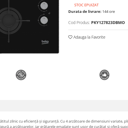
STOC EPUIZAT
Durata de livrare:
144 ore
Cod Produs:
PKY127823DBMO
Adauga la Favorite
ul zilnic cu eficiență și siguranță. Cu 4 arzătoare de dimensiuni variate, plit
sigură a arzătoarelor, iar grătarele emailate sunt ușor de curățat și oferă sup