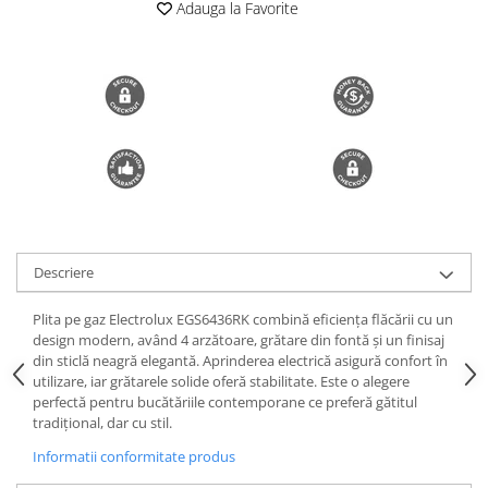
Adauga la Favorite
Trimmere si Fierastrae
Uscătoare de Păr
Descriere
Plita pe gaz Electrolux EGS6436RK combină eficiența flăcării cu un
design modern, având 4 arzătoare, grătare din fontă și un finisaj
din sticlă neagră elegantă. Aprinderea electrică asigură confort în
utilizare, iar grătarele solide oferă stabilitate. Este o alegere
perfectă pentru bucătăriile contemporane ce preferă gătitul
tradițional, dar cu stil.
Informatii conformitate produs