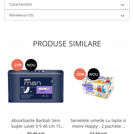
Caracteristici
Review-uri
(0)
PRODUSE SIMILARE
-21%
NOU
-35%
NOU
Absorbante Barbati Seni
Servetele umede cu lapte si
Super Level 5 9 40 cm 15
miere Happy , 2 pachete x
Bucati
64 bucati, 128 bucati
30,45 Lei
22,15 Lei