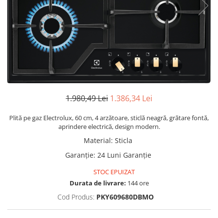
Manere pentru Ridicare
Hard Disk-uri
Masute pentru Pat
Imprimante
Perne Ortopedice
Mașini de găurit și înșurubat
Paturi Medicale
Memorii RAM
Centuri Ajutatoare Locomotie
Mixere, tocatoare & roboti de
Perne de Reabilitare
bucatarie
Protectii Saltea
1.980,49 Lei
1.386,34 Lei
Mixere
Termometre
Roboți de Bucătărie
Plită pe gaz Electrolux, 60 cm, 4 arzătoare, sticlă neagră, grătare fontă,
Tensiometre
Monitoare
aprindere electrică, design modern.
Pulsoximetru
Perii de Păr Electrice
Material
:
Sticla
Bideuri
Plite
Garanție
:
24 Luni Garanție
Aparate de Masaj
Plăci de Bază
STOC EPUIZAT
Durata de livrare:
144 ore
Plăci Video
Cod Produs:
PKY609680DBMO
Polizoare Unghiulare
Storcătoare Citrice