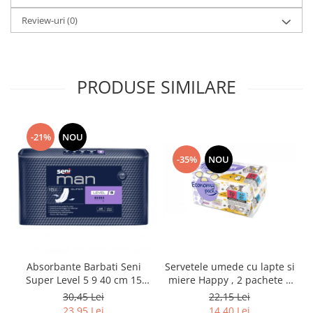
Review-uri
(0)
PRODUSE SIMILARE
-21%
NOU
-35%
NOU
Absorbante Barbati Seni
Servetele umede cu lapte si
Super Level 5 9 40 cm 15
miere Happy , 2 pachete x
Bucati
64 bucati, 128 bucati
30,45 Lei
22,15 Lei
23,95 Lei
14,40 Lei