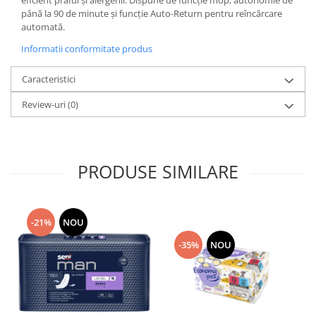
eficient praful și alergenii. Dispune de funcție mop, autonomie de
până la 90 de minute și funcție Auto-Return pentru reîncărcare
automată.
Informatii conformitate produs
Caracteristici
Review-uri
(0)
PRODUSE SIMILARE
-21%
NOU
-35%
NOU