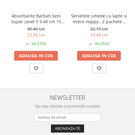
Absorbante Barbati Seni
Servetele umede cu lapte si
Super Level 5 9 40 cm 15
miere Happy , 2 pachete x
Bucati
64 bucati, 128 bucati
30,45 Lei
22,15 Lei
23,95 Lei
14,40 Lei
IN STOC
IN STOC
ADAUGA IN COS
ADAUGA IN COS
NEWSLETTER
Nu rata ofertele si promotiile noastre