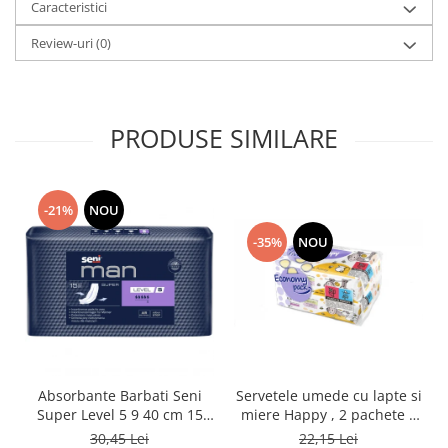
Caracteristici
Review-uri
(0)
PRODUSE SIMILARE
-21%
NOU
-35%
NOU
Absorbante Barbati Seni
Servetele umede cu lapte si
Super Level 5 9 40 cm 15
miere Happy , 2 pachete x
Bucati
64 bucati, 128 bucati
30,45 Lei
22,15 Lei