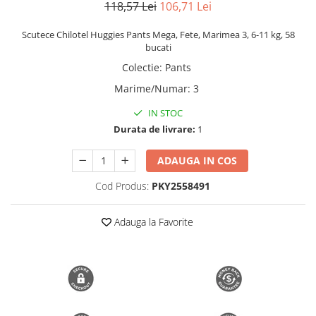
118,57 Lei
106,71 Lei
Trimmere si Fierastrae
Scutece Chilotel Huggies Pants Mega, Fete, Marimea 3, 6-11 kg, 58
Uscătoare de Păr
bucati
Colectie
:
Pants
Marime/Numar
:
3
IN STOC
Durata de livrare:
1
ADAUGA IN COS
Cod Produs:
PKY2558491
Adauga la Favorite