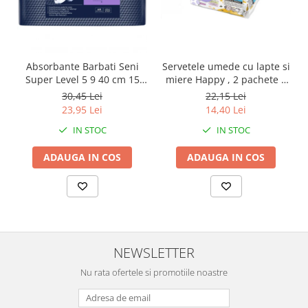
Absorbante Barbati Seni
Servetele umede cu lapte si
Super Level 5 9 40 cm 15
miere Happy , 2 pachete x
Bucati
64 bucati, 128 bucati
30,45 Lei
22,15 Lei
23,95 Lei
14,40 Lei
IN STOC
IN STOC
ADAUGA IN COS
ADAUGA IN COS
NEWSLETTER
Nu rata ofertele si promotiile noastre