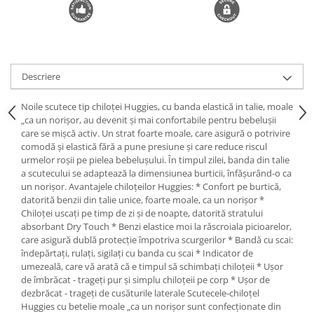
Descriere
Noile scutece tip chiloței Huggies, cu banda elastică in talie, moale
„ca un norișor, au devenit și mai confortabile pentru bebelușii
care se mișcă activ. Un strat foarte moale, care asigură o potrivire
comodă și elastică fără a pune presiune și care reduce riscul
urmelor roșii pe pielea bebelușului. În timpul zilei, banda din talie
a scutecului se adaptează la dimensiunea burticii, înfășurând-o ca
un norișor. Avantajele chiloțeilor Huggies: * Confort pe burtică,
datorită benzii din talie unice, foarte moale, ca un norișor *
Chiloței uscați pe timp de zi și de noapte, datorită stratului
absorbant Dry Touch * Benzi elastice moi la răscroiala picioarelor,
care asigură dublă protecție împotriva scurgerilor * Bandă cu scai:
îndepărtați, rulați, sigilați cu banda cu scai * Indicator de
umezeală, care vă arată că e timpul să schimbați chiloțeii * Ușor
de îmbrăcat - trageți pur și simplu chiloțeii pe corp * Ușor de
dezbrăcat - trageți de cusăturile laterale Scutecele-chiloțel
Huggies cu betelie moale „ca un norișor sunt confecționate din