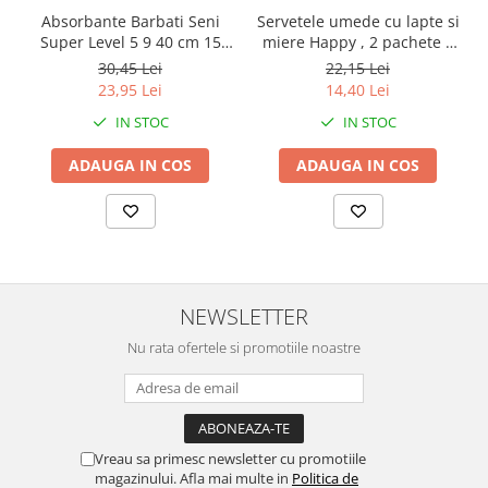
Absorbante Barbati Seni
Servetele umede cu lapte si
Super Level 5 9 40 cm 15
miere Happy , 2 pachete x
Bucati
64 bucati, 128 bucati
30,45 Lei
22,15 Lei
23,95 Lei
14,40 Lei
IN STOC
IN STOC
ADAUGA IN COS
ADAUGA IN COS
NEWSLETTER
Nu rata ofertele si promotiile noastre
Vreau sa primesc newsletter cu promotiile
magazinului. Afla mai multe in
Politica de