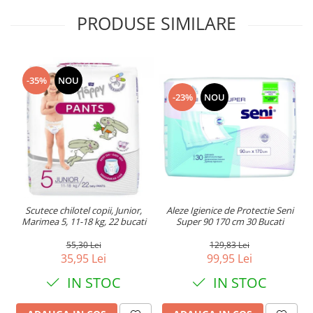
PRODUSE SIMILARE
-35%
NOU
-23%
NOU
Aleze Igienice de Protectie Seni
Scutece chilotel copii, Junior,
Super 90 170 cm 30 Bucati
Marimea 5, 11-18 kg, 22 bucati
129,83 Lei
55,30 Lei
99,95 Lei
35,95 Lei
IN STOC
IN STOC