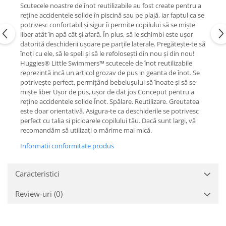
Scutecele noastre de înot reutilizabile au fost create pentru a
reţine accidentele solide în piscină sau pe plajă, iar faptul ca se
potrivesc confortabil și sigur îi permite copilului să se miște
liber atât în apă cât și afară. În plus, să le schimbi este ușor
datorită deschiderii uşoare pe parţile laterale. Pregătește-te să
înoți cu ele, să le speli și să le refolosești din nou și din nou!
Huggies® Little Swimmers™ scutecele de înot reutilizabile
reprezintă incă un articol grozav de pus in geanta de înot. Se
potrivește perfect, permițând bebelușului să înoate și să se
miște liber Ușor de pus, ușor de dat jos Conceput pentru a
reține accidentele solide Înot. Spălare. Reutilizare. Greutatea
este doar orientativă. Asigura-te ca deschiderile se potrivesc
perfect cu talia si picioarele copilului tău. Dacă sunt largi, vă
recomandăm să utilizați o mărime mai mică.
Informatii conformitate produs
Caracteristici
Review-uri
(0)