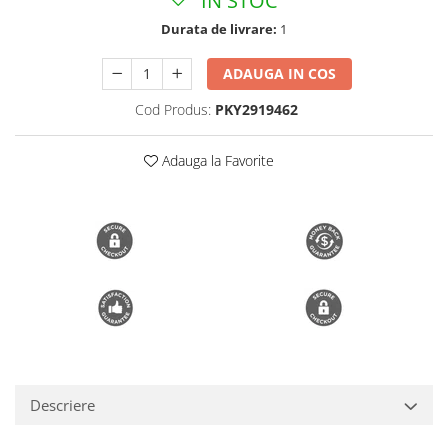
IN STOC
Trimmere si Fierastrae
Durata de livrare:
1
Uscătoare de Păr
ADAUGA IN COS
Cod Produs:
PKY2919462
Adauga la Favorite
Descriere