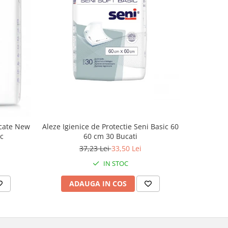
-35%
icate New
Aleze Igienice de Protectie Seni Basic 60
Servete
c
60 cm 30 Bucati
Happy ,
37,23 Lei
33,50 Lei
IN STOC
ADAUGA IN COS
AD