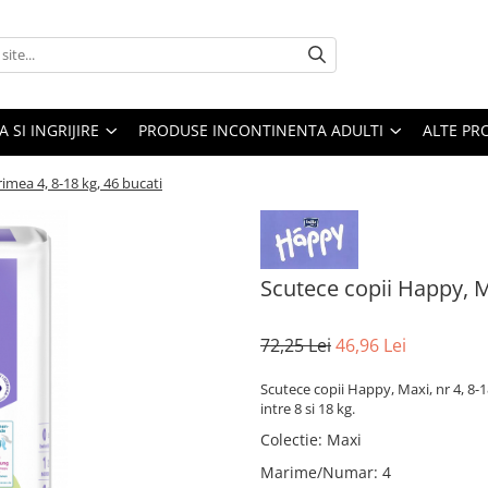
A SI INGRIJIRE
PRODUSE INCONTINENTA ADULTI
ALTE PR
imea 4, 8-18 kg, 46 bucati
Scutece copii Happy, M
72,25 Lei
46,96 Lei
Scutece copii Happy, Maxi, nr 4, 8-
intre 8 si 18 kg.
Colectie
:
Maxi
Marime/Numar
:
4