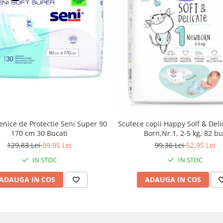
ienice de Protectie Seni Super 90
Scutece copii Happy Solf & Del
170 cm 30 Bucati
Born,Nr.1, 2-5 kg, 82 bu
129,83 Lei
99,95 Lei
99,36 Lei
52,95 Lei
IN STOC
IN STOC
ADAUGA IN COS
ADAUGA IN COS