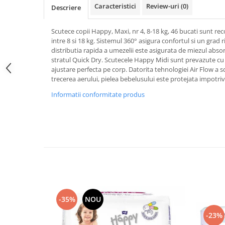
Mixere, tocatoare & roboti de
Caracteristici
Review-uri
(0)
Descriere
bucatarie
Mixere
Scutece copii Happy, Maxi, nr 4, 8-18 kg, 46 bucati sunt r
intre 8 si 18 kg. Sistemul 360° asigura confortul si un grad r
Roboți de Bucătărie
distributia rapida a umezelii este asigurata de miezul abs
Monitoare
stratul Quick Dry. Scutecele Happy Midi sunt prevazute cu a
ajustare perfecta pe corp. Datorita tehnologiei Air Flow a
Perii de Păr Electrice
trecerea aerului, pielea bebelusului este protejata impotriva 
Plite
Informatii conformitate produs
Plăci de Bază
Plăci Video
Polizoare Unghiulare
Storcătoare Citrice
Trimmere si Fierastrae
Uscătoare de Păr
-35%
NOU
-23%