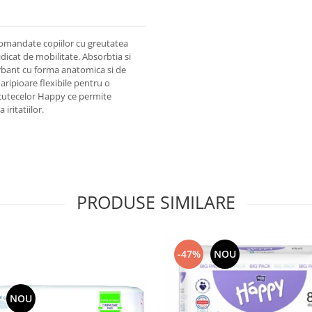
ecomandate copiilor cu greutatea
idicat de mobilitate. Absorbtia si
orbant cu forma anatomica si de
ripioare flexibile pentru o
 scutecelor Happy ce permite
iritatiilor.
PRODUSE SIMILARE
-47%
NOU
NOU