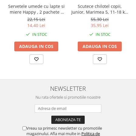
Servetele umede cu lapte si
Scutece chilotel copii,
miere Happy , 2 pachete x
Junior, Marimea 5, 11-18 kg,
64 bucati, 128 bucati
22 bucati
22,15 Lei
55,30 Lei
14,40 Lei
35,95 Lei
IN STOC
IN STOC
ADAUGA IN COS
ADAUGA IN COS
NEWSLETTER
Nu rata ofertele si promotiile noastre
Vreau sa primesc newsletter cu promotiile
magazinului. Afla mai multe in
Politica de