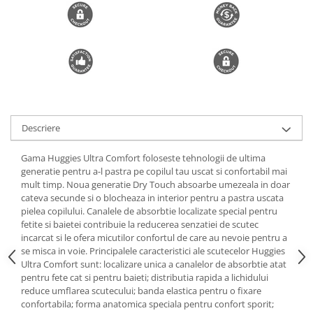
Trimmere si Fierastrae
Uscătoare de Păr
Descriere
Gama Huggies Ultra Comfort foloseste tehnologii de ultima
generatie pentru a-l pastra pe copilul tau uscat si confortabil mai
mult timp. Noua generatie Dry Touch absoarbe umezeala in doar
cateva secunde si o blocheaza in interior pentru a pastra uscata
pielea copilului. Canalele de absorbtie localizate special pentru
fetite si baietei contribuie la reducerea senzatiei de scutec
incarcat si le ofera micutilor confortul de care au nevoie pentru a
se misca in voie. Principalele caracteristici ale scutecelor Huggies
Ultra Comfort sunt: localizare unica a canalelor de absorbtie atat
pentru fete cat si pentru baieti; distributia rapida a lichidului
reduce umflarea scutecului; banda elastica pentru o fixare
confortabila; forma anatomica speciala pentru confort sporit;