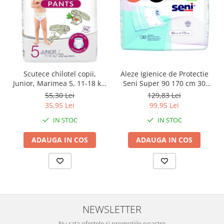
Scutece chilotel copii,
Aleze Igienice de Protectie
Junior, Marimea 5, 11-18 kg,
Seni Super 90 170 cm 30
22 bucati
Bucati
55,30 Lei
129,83 Lei
35,95 Lei
99,95 Lei
IN STOC
IN STOC
ADAUGA IN COS
ADAUGA IN COS
NEWSLETTER
Nu rata ofertele si promotiile noastre