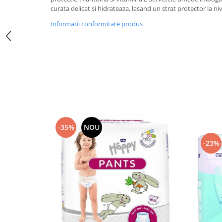
Mixere, tocatoare & roboti de
curata delicat si hidrateaza, lasand un strat protector la niv
bucatarie
Informatii conformitate produs
Mixere
Roboți de Bucătărie
Monitoare
Perii de Păr Electrice
Plite
Plăci de Bază
Plăci Video
-35%
NOU
Polizoare Unghiulare
-23%
Storcătoare Citrice
Trimmere si Fierastrae
Uscătoare de Păr