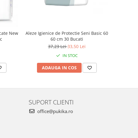
icate New
Aleze Igienice de Protectie Seni Basic 60
Servete
c
60 cm 30 Bucati
Happy ,
37,23 Lei
33,50 Lei
IN STOC
ADAUGA IN COS
AD
SUPORT CLIENTI
office@pukika.ro