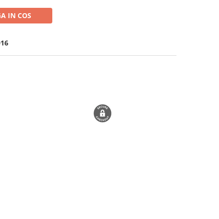
A IN COS
016