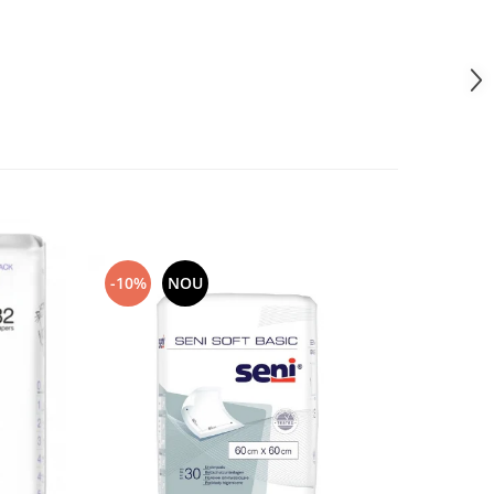
-10%
NOU
-35%