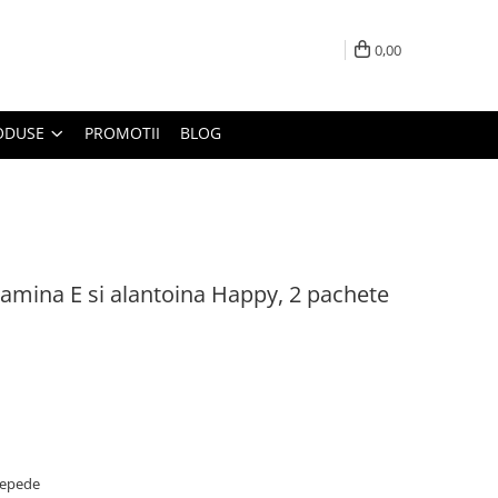
0,00
ODUSE
PROMOTII
BLOG
amina E si alantoina Happy, 2 pachete
repede