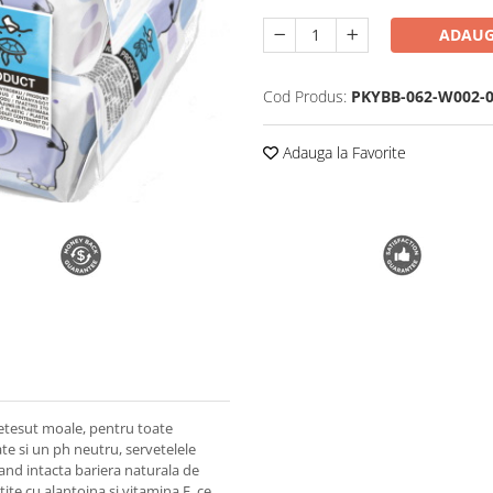
ADAUG
Cod Produs:
PKYBB-062-W002-
Adauga la Favorite
tesut moale, pentru toate
ate si un ph neutru, servetelele
nand intacta bariera naturala de
te cu alantoina si vitamina E, ce