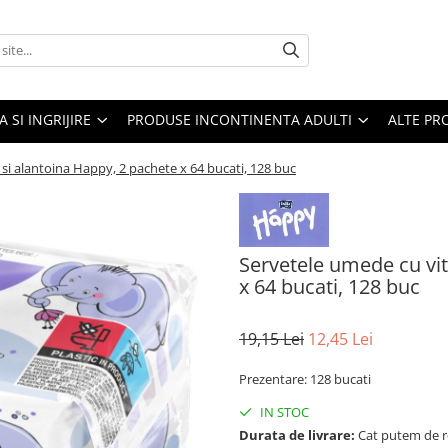
A SI INGRIJIRE
PRODUSE INCONTINENTA ADULTI
ALTE PR
si alantoina Happy, 2 pachete x 64 bucati, 128 buc
Servetele umede cu vit
x 64 bucati, 128 buc
19,15 Lei
12,45 Lei
Prezentare: 128 bucati
IN STOC
Durata de livrare:
Cat putem de 