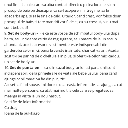
unui finet la baie, care sa aiba contact directcu pielea lor, dar si un
prosop de baie pe deasupra, ca sa-I acopere in intregime, sa le
absoarba apa, si sa le tina de cald. Ulterior, cand cresc, vor folosi doar
prosopul de baie, si tare mandrii vor fi de ei, ca au crescut, si nu mai
sunt bebelusi!
9.
Set de body-uri
– Fie ca este vorba de schimbatul body-ului dupa
baita, sau incidente ce tin de regurgitare, sau patare de la un scaun
abundant, acest accesoriu vestimentar este indispensabil din
garderoba celor mici, pana la varste inaintate, char cativa ani. Asadar,
scutiti-I pe parinti de o cheltuiala in plus, si oferiti-le celor mici cadou,
un set de body-uri!
10.
Set de pantaloni
– ca si in cazul body-urilor , si panalonii sunt
indispensabili, de la primele zile de viata ale bebelusului, pana cand
ajunge copil mare! Sa fie din plin, zic!
Acesetea fiind spuse, imi doresc ca aceasta informatie sa ajunga la cat
mai multe persoane, cu atat mai mult la cele care se pregatesc sa
mearga in vizita la un nou nascut.
Sa-ti fie de folos informatia!
Cu drag,
Ioana de la pukika.ro