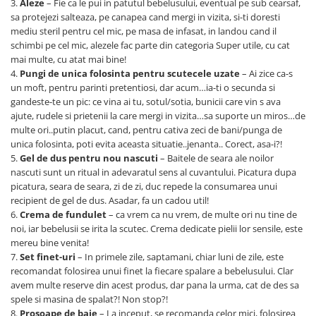
3.
Aleze
– Fie ca le pui in patutul bebelusului, eventual pe sub cearsaf,
sa protejezi salteaza, pe canapea cand mergi in vizita, si-ti doresti
mediu steril pentru cel mic, pe masa de infasat, in landou cand il
schimbi pe cel mic, alezele fac parte din categoria Super utile, cu cat
mai multe, cu atat mai bine!
4.
Pungi de unica folosinta pentru scutecele uzate
– Ai zice ca-s
un moft, pentru parinti pretentiosi, dar acum…ia-ti o secunda si
gandeste-te un pic: ce vina ai tu, sotul/sotia, bunicii care vin s ava
ajute, rudele si prietenii la care mergi in vizita…sa suporte un miros…de
multe ori..putin placut, cand, pentru cativa zeci de bani/punga de
unica folosinta, poti evita aceasta situatie..jenanta.. Corect, asa-i?!
5.
Gel de dus pentru nou nascuti
– Baitele de seara ale noilor
nascuti sunt un ritual in adevaratul sens al cuvantului. Picatura dupa
picatura, seara de seara, zi de zi, duc repede la consumarea unui
recipient de gel de dus. Asadar, fa un cadou util!
6.
Crema de fundulet
– ca vrem ca nu vrem, de multe ori nu tine de
noi, iar bebelusii se irita la scutec. Crema dedicate pielii lor sensile, este
mereu bine venita!
7.
Set finet-uri
– In primele zile, saptamani, chiar luni de zile, este
recomandat folosirea unui finet la fiecare spalare a bebelusului. Clar
avem multe reserve din acest produs, dar pana la urma, cat de des sa
spele si masina de spalat?! Non stop?!
8.
Prosoape de baie
– La inceput, se recomanda celor mici, folosirea