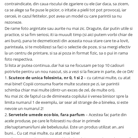
contraindicate, din caua riscului de zgariere cu ele (iar daca, sa zicem,
Trimmere si Fierastrae
ca se alege sa fie puse le picior, o iritatie a pielii tot pot provoca), iar
cerceii, in cazul fetitelor, pot avea un model cu care parintii sa nu
Uscătoare de Păr
rezoneze.
De rame foto argintate sau aurite nu mai zic. Dragute, dar putin utile si
practice, si sa fim seriosi, iti ia muuult timp (si aici putem vorbi chiar de
ani buni), pana te dezmeticesti din aceasta noua stare care te-a lovit,
parinteala, si te mobilizezi sa faci o selectie de poze, si sa mergi efectiv
la un centru de printare, si sa ai poza in format fizic, sa o pui in rama
foto respectiva.
Si lista ar putea continua..dar hai sa ne focusam pe top 10 cadouri
potrivite pentru un nou nascut, sis a vezi si la fiecare in parte, de ce DA!
1.
Scutece de unica folosinta, nr 0, 1 si 2
– cu catmai multe, cu atat
mai bine!! Copiii consuma foarte multe scutece pe zi, iar parintii
schimba chiar mai multe (dintr-un exces de zel, de multe ori).
Nu mai zic de faptul ca de dimineata copilului ii venea binisor spre la
limita numarul 1 de exemplu, iar sear ail strange de-a binelea, si este
nevoie un numarul 2!
2.
Servetele umede eco-bio, fara parfum
– Acestea fac parte din
acele produse, pe care le folosesti nu doar in primele
zile/saptamani/luni ale bebelusului. Este un produs utilizat an..ani
buni… Cu cat mai multe, cu atat mai bine!