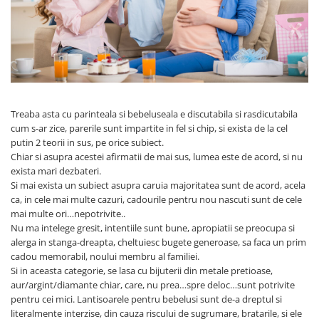
Manere pentru Ridicare
Hard Disk-uri
Masute pentru Pat
Imprimante
Perne Ortopedice
Mașini de găurit și înșurubat
Paturi Medicale
Memorii RAM
Centuri Ajutatoare Locomotie
Mixere, tocatoare & roboti de
Perne de Reabilitare
Treaba asta cu parinteala si bebeluseala e discutabila si rasdicutabila
bucatarie
cum s-ar zice, parerile sunt impartite in fel si chip, si exista de la cel
Protectii Saltea
putin 2 teorii in sus, pe orice subiect.
Mixere
Termometre
Chiar si asupra acestei afirmatii de mai sus, lumea este de acord, si nu
Roboți de Bucătărie
exista mari dezbateri.
Tensiometre
Monitoare
Si mai exista un subiect asupra caruia majoritatea sunt de acord, acela
Pulsoximetru
ca, in cele mai multe cazuri, cadourile pentru nou nascuti sunt de cele
Perii de Păr Electrice
mai multe ori…nepotrivite..
Bideuri
Plite
Nu ma intelege gresit, intentiile sunt bune, apropiatii se preocupa si
alerga in stanga-dreapta, cheltuiesc bugete generoase, sa faca un prim
Aparate de Masaj
Plăci de Bază
cadou memorabil, noului membru al familiei.
Plăci Video
Si in aceasta categorie, se lasa cu bijuterii din metale pretioase,
aur/argint/diamante chiar, care, nu prea…spre deloc…sunt potrivite
Polizoare Unghiulare
pentru cei mici. Lantisoarele pentru bebelusi sunt de-a dreptul si
Storcătoare Citrice
literalmente interzise, din cauza riscului de sugrumare, bratarile, si ele