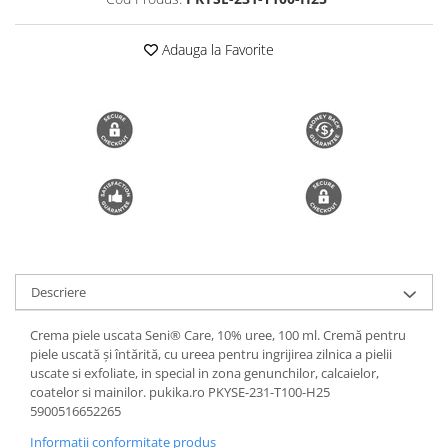
Trimmere si Fierastrae
Adauga la Favorite
Uscătoare de Păr
Descriere
Crema piele uscata Seni® Care, 10% uree, 100 ml. Cremă pentru
piele uscată şi întărită, cu ureea pentru ingrijirea zilnica a pielii
uscate si exfoliate, in special in zona genunchilor, calcaielor,
coatelor si mainilor. pukika.ro PKYSE-231-T100-H25
5900516652265
Informatii conformitate produs