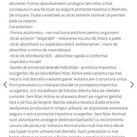
discretiei. Forma absorbantelor urologice Seni Man a fost
conceputa in asa fel incat sa asigure protectie maxima si libertate
de miscare. Toate variantele au strat exterior laminat ce permite
pielii sa respire.
Caracteristici
-Forma anatomica - cea mai buna potrivire pentru organismi
-Strat exterior "respirabil" - reducerea riscului de iritare a pieliii
-strat absorbant cu superabsorbant antibacterian - mare de
absorbtie si miros de neutralizarei
-strat de distributie EDS - absorbtie rapida si uniformai
-suprafata moalei
-barele de protectie laterale hidrofobe - protectia impotriva
scurgerilor de pe laturileiSeni Man Active este varianta cea mai
mica si mai discreta a acestei game. Aceasta are o structura unica,
fiind prevazuta cu volanase laterale ce protejeaza impotriva
scurgerilor, si o modalitate de folosire diferita fata de celelalte
variante. Seni Man Active se ataseaza direct pe organul genital,
fara a se fixa pe lenjerie. Banda adeziva elastica dubla previne
desfacerea produsului in timpul utilizarii, iar aripioarele exterioare
asigura o extra protectie impotriva scurgerilor. Seni Man Normal
sunt absorbante urologice destinate barbatilor cu incontinenta
usoara (de picatura). Varianta Normal este mult mai mica decat
cea Super si prin urmare mai discreta. Sunt prevazute cu trei