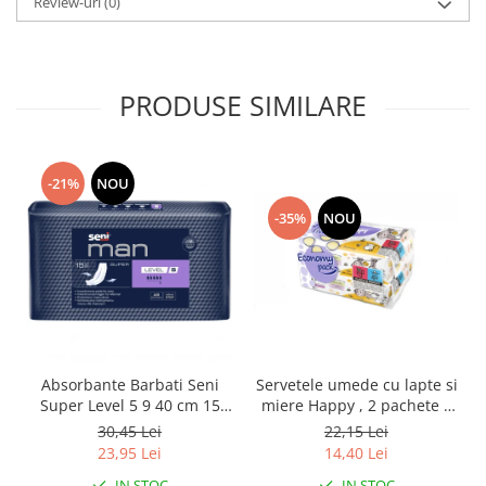
Review-uri
(0)
PRODUSE SIMILARE
-21%
NOU
-35%
NOU
Absorbante Barbati Seni
Servetele umede cu lapte si
Super Level 5 9 40 cm 15
miere Happy , 2 pachete x
Bucati
64 bucati, 128 bucati
30,45 Lei
22,15 Lei
23,95 Lei
14,40 Lei
IN STOC
IN STOC