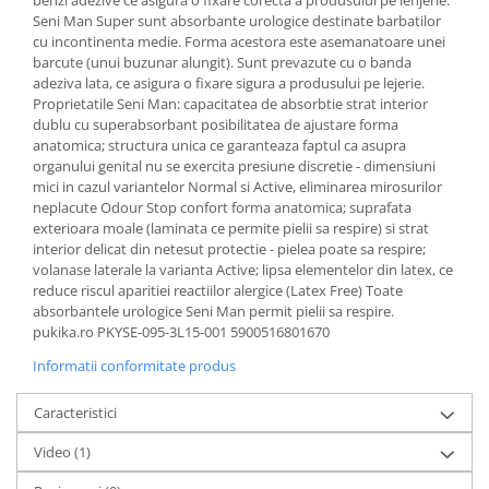
benzi adezive ce asigura o fixare corecta a produsului pe lenjerie.
Seni Man Super sunt absorbante urologice destinate barbatilor
cu incontinenta medie. Forma acestora este asemanatoare unei
barcute (unui buzunar alungit). Sunt prevazute cu o banda
adeziva lata, ce asigura o fixare sigura a produsului pe lejerie.
Proprietatile Seni Man: capacitatea de absorbtie strat interior
dublu cu superabsorbant posibilitatea de ajustare forma
anatomica; structura unica ce garanteaza faptul ca asupra
organului genital nu se exercita presiune discretie - dimensiuni
mici in cazul variantelor Normal si Active, eliminarea mirosurilor
neplacute Odour Stop confort forma anatomica; suprafata
exterioara moale (laminata ce permite pielii sa respire) si strat
interior delicat din netesut protectie - pielea poate sa respire;
volanase laterale la varianta Active; lipsa elementelor din latex, ce
reduce riscul aparitiei reactiilor alergice (Latex Free) Toate
absorbantele urologice Seni Man permit pielii sa respire.
pukika.ro PKYSE-095-3L15-001 5900516801670
Informatii conformitate produs
Caracteristici
Video
(1)