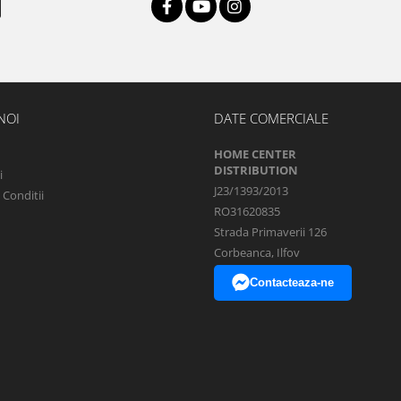
NOI
DATE COMERCIALE
HOME CENTER
DISTRIBUTION
i
J23/1393/2013
 Conditii
RO31620835
Strada Primaverii 126
Corbeanca, Ilfov
Contacteaza-ne