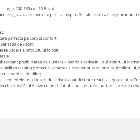
l Large, 100-135 cm, 10 Bucati.
ie si grava, care permite pielii sa respire. Se foloseste ca o lenjerie intima
rt;
stare perfecta pe corp si confort;
 senzatia de uscat;
tarea usoara a produsului folosit;
erale;
absorbant posibilitatea de ajustare – banda elastica in jurul piciorului si st
e pielii sa respire) protectie –umezeala este retinuta in interiorul chilotului, 
cul aparitiei iritatiilor;
a elementelor din latex reduce riscul aparitiei unor reactii alergice (Latex Fre
ea chilotului Seni Active cu un chilot obisnuit, permite purtarea acestuia chia