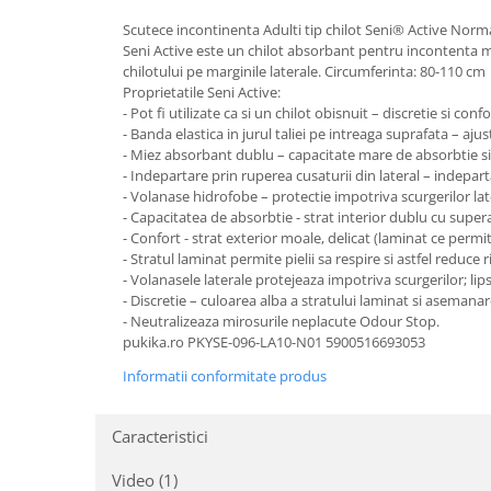
Mixere, tocatoare & roboti de
Scutece incontinenta Adulti tip chilot Seni® Active Norma
bucatarie
Seni Active este un chilot absorbant pentru incontenta med
Mixere
chilotului pe marginile laterale. Circumferinta: 80-110 cm
Proprietatile Seni Active:
Roboți de Bucătărie
- Pot fi utilizate ca si un chilot obisnuit – discretie si confo
Monitoare
- Banda elastica in jurul taliei pe intreaga suprafata – aju
- Miez absorbant dublu – capacitate mare de absorbtie si
Perii de Păr Electrice
- Indepartare prin ruperea cusaturii din lateral – indepar
Plite
- Volanase hidrofobe – protectie impotriva scurgerilor lat
- Capacitatea de absorbtie - strat interior dublu cu super
Plăci de Bază
- Confort - strat exterior moale, delicat (laminat ce permit
Plăci Video
- Stratul laminat permite pielii sa respire si astfel reduce ris
- Volanasele laterale protejeaza impotriva scurgerilor; lips
Polizoare Unghiulare
- Discretie – culoarea alba a stratului laminat si asemanar
- Neutralizeaza mirosurile neplacute Odour Stop.
Storcătoare Citrice
pukika.ro PKYSE-096-LA10-N01 5900516693053
Trimmere si Fierastrae
Informatii conformitate produs
Uscătoare de Păr
Caracteristici
Video
(1)