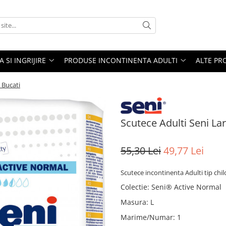
A SI INGRIJIRE
PRODUSE INCONTINENTA ADULTI
ALTE PR
 Bucati
Scutece Adulti Seni La
55,30 Lei
49,77 Lei
Scutece incontinenta Adulti tip chi
Colectie
:
Seni® Active Normal
Masura
:
L
Marime/Numar
:
1