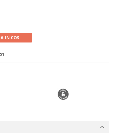
A IN COS
01