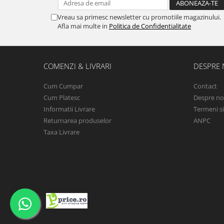
Vreau sa primesc newsletter cu promotiile magazinului.
Afla mai multe in
Politica de Confidentialitate
COMENZI & LIVRARI
DESPRE 
Cum Cumpar
Contact
Cum Platesc
Despre no
Informatii Livrare
Termeni si
Returnarea produselor
ANPC
Taxa Livrare