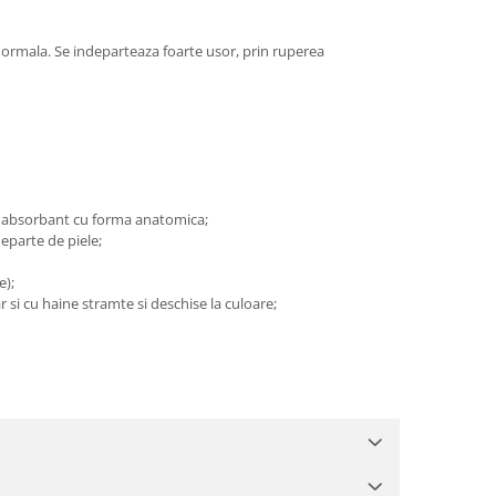
 normala. Se indeparteaza foarte usor, prin ruperea
rat absorbant cu forma anatomica;
departe de piele;
e);
r si cu haine stramte si deschise la culoare;