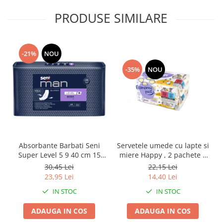
PRODUSE SIMILARE
-21%
NOU
-35%
NOU
Absorbante Barbati Seni
Servetele umede cu lapte si
Super Level 5 9 40 cm 15
miere Happy , 2 pachete x
Bucati
64 bucati, 128 bucati
30,45 Lei
22,15 Lei
23,95 Lei
14,40 Lei
IN STOC
IN STOC
ADAUGA IN COS
ADAUGA IN COS