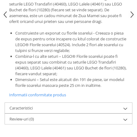
seturile LEGO Trandafiri (40460), LEGO Lalele (40461) sau LEGO
Buchet de flori (10280) (fiecare set se vinde separat). De
asemenea, este un cadou minunat de Ziua Mamei sau poate fi
oferit oricand unui prieten sau unei persoane dragi.
Construieste un exponat cu florile soarelui - Creeaza o piesa
de expus pentru orice incapere cu kitul colorat de constructie
LEGO® Florile soarelui (40524). Include 2 flori ale soarelui cu
tulpini si frunze verzi reglabile;
Combina-l cu alte seturi – LEGO® Florile soarelui poate fi
expus separat sau combinat cu seturile LEGO Trandafiri
(40460), LEGO Lalele (40461) sau LEGO Buchet de flori (10280),
fiecare vandut separat;
Dimensiuni – Setul este alcatuit din 191 de piese, iar modelul
florile soarelui masoara peste 25 cm in inaltime.
Informatii conformitate produs
Caracteristici
Review-uri
(0)