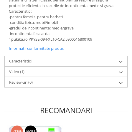
sistem inchis Seni Classic permit pielii sa respire si asigura
protectie eficienta in cazurile de incontinenta medie si grava.
Caracteristici:
-pentru femei si pentru barbati
-conditia fizica: mobil/imobil
-gradul de incontinenta: medie/grava
-incontinenta fecala: da
" pukika.ro PKYSE-094-XL10-CA2 5900516800109
Informatii conformitate produs
Caracteristici
Video
(1)
Review-uri
(0)
RECOMANDARI
-23%
NOU