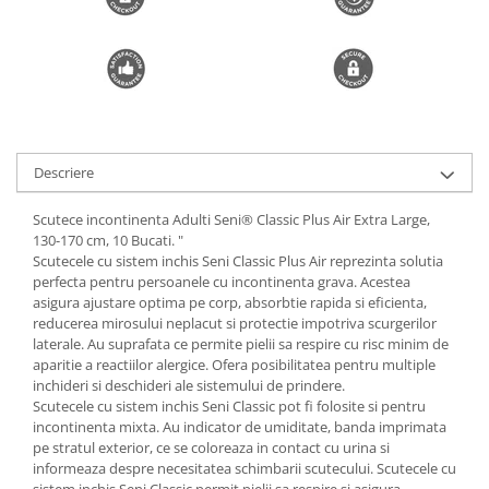
Trimmere si Fierastrae
Uscătoare de Păr
Descriere
Scutece incontinenta Adulti Seni® Classic Plus Air Extra Large,
130-170 cm, 10 Bucati. "
Scutecele cu sistem inchis Seni Classic Plus Air reprezinta solutia
perfecta pentru persoanele cu incontinenta grava. Acestea
asigura ajustare optima pe corp, absorbtie rapida si eficienta,
reducerea mirosului neplacut si protectie impotriva scurgerilor
laterale. Au suprafata ce permite pielii sa respire cu risc minim de
aparitie a reactiilor alergice. Ofera posibilitatea pentru multiple
inchideri si deschideri ale sistemului de prindere.
Scutecele cu sistem inchis Seni Classic pot fi folosite si pentru
incontinenta mixta. Au indicator de umiditate, banda imprimata
pe stratul exterior, ce se coloreaza in contact cu urina si
informeaza despre necesitatea schimbarii scutecului. Scutecele cu