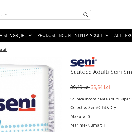
A SI INGRIJIRE
PRODUSE INCONTINENTA ADULTI
ALTE PR
ucati
Scutece Adulti Seni Sm
39,49 Lei
35,54 Lei
Scutece Incontinenta Adulti Super 
Colectie
:
Seni® Fit&Dry
Masura
:
S
Marime/Numar
:
1