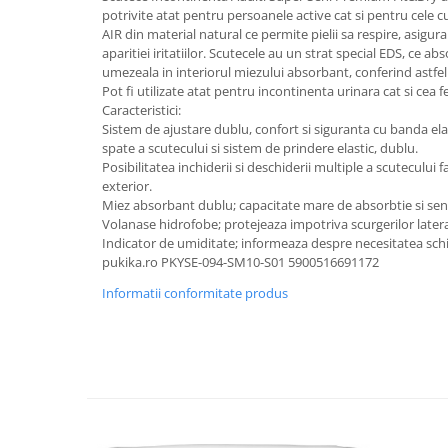
Mixere, tocatoare & roboti de
potrivite atat pentru persoanele active cat si pentru cele c
bucatarie
AIR din material natural ce permite pielii sa respire, asigura
aparitiei iritatiilor. Scutecele au un strat special EDS, ce ab
Mixere
umezeala in interiorul miezului absorbant, conferind astfel
Roboți de Bucătărie
Pot fi utilizate atat pentru incontinenta urinara cat si cea f
Caracteristici:
Monitoare
Sistem de ajustare dublu, confort si siguranta cu banda elas
Perii de Păr Electrice
spate a scutecului si sistem de prindere elastic, dublu.
Posibilitatea inchiderii si deschiderii multiple a scutecului f
Plite
exterior.
Plăci de Bază
Miez absorbant dublu; capacitate mare de absorbtie si se
Volanase hidrofobe; protejeaza impotriva scurgerilor latera
Plăci Video
Indicator de umiditate; informeaza despre necesitatea schi
pukika.ro PKYSE-094-SM10-S01 5900516691172
Polizoare Unghiulare
Informatii conformitate produs
Storcătoare Citrice
Trimmere si Fierastrae
Uscătoare de Păr