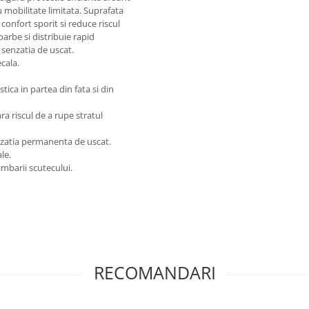
u mobilitate limitata. Suprafata
 confort sporit si reduce riscul
soarbe si distribuie rapid
 senzatia de uscat.
ecala.
tica in partea din fata si din
ara riscul de a rupe stratul
nzatia permanenta de uscat.
le.
mbarii scutecului.
RECOMANDARI