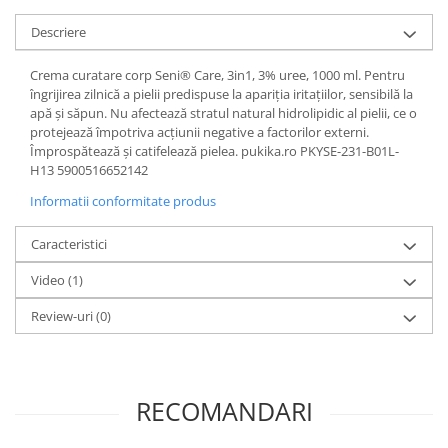
Descriere
Crema curatare corp Seni® Care, 3in1, 3% uree, 1000 ml. Pentru
îngrijirea zilnică a pielii predispuse la apariţia iritaţiilor, sensibilă la
apă şi săpun. Nu afectează stratul natural hidrolipidic al pielii, ce o
protejează împotriva acţiunii negative a factorilor externi.
Împrospătează şi catifelează pielea. pukika.ro PKYSE-231-B01L-
H13 5900516652142
Informatii conformitate produs
Caracteristici
Video
(1)
Review-uri
(0)
RECOMANDARI