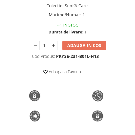
Colectie
:
Seni® Care
Trimmere si Fierastrae
Marime/Numar
:
1
Uscătoare de Păr
IN STOC
Durata de livrare:
1
ADAUGA IN COS
Cod Produs:
PKYSE-231-B01L-H13
Adauga la Favorite